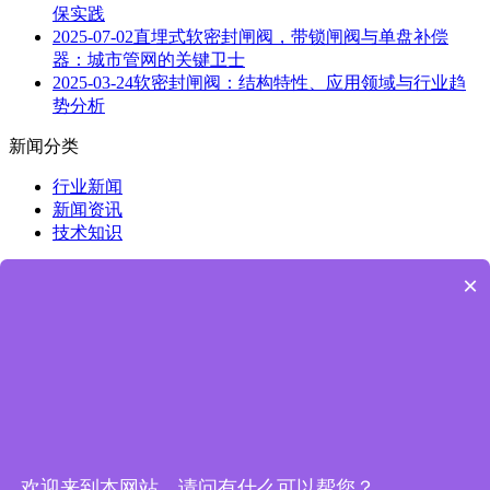
保实践
2025-07-02
直埋式软密封闸阀，带锁闸阀与单盘补偿
器：城市管网的关键卫士
2025-03-24
软密封闸阀：结构特性、应用领域与行业趋
势分析
新闻分类
行业新闻
新闻资讯
技术知识
产品分类
×
防盗闸阀系列
直埋式闸阀系列
客车上水阀系列
自动泄水阀
免维护软密封闸阀
单盘补偿器系列
伸缩器
听音杆
欢迎来到本网站，请问有什么可以帮您？