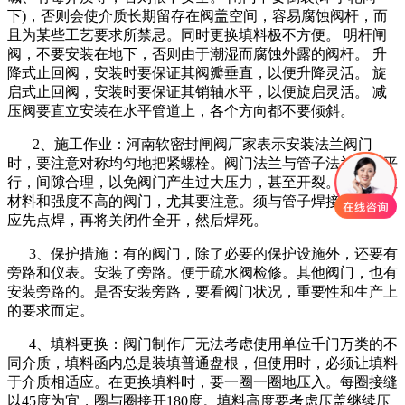
下)，否则会使介质长期留存在阀盖空间，容易腐蚀阀杆，而
且为某些工艺要求所禁忌。同时更换填料极不方便。 明杆闸
阀，不要安装在地下，否则由于潮湿而腐蚀外露的阀杆。 升
降式止回阀，安装时要保证其阀瓣垂直，以便升降灵活。 旋
启式止回阀，安装时要保证其销轴水平，以便旋启灵活。 减
压阀要直立安装在水平管道上，各个方向都不要倾斜。
2、施工作业：河南软密封闸阀厂家表示安装法兰阀门
时，要注意对称均匀地把紧螺栓。阀门法兰与管子法兰必须平
行，间隙合理，以免阀门产生过大压力，甚至开裂。对于脆性
材料和强度不高的阀门，尤其要注意。须与管子焊接的阀门，
应先点焊，再将关闭件全开，然后焊死。
3、保护措施：有的阀门，除了必要的保护设施外，还要有
旁路和仪表。安装了旁路。便于疏水阀检修。其他阀门，也有
安装旁路的。是否安装旁路，要看阀门状况，重要性和生产上
的要求而定。
4、填料更换：阀门制作厂无法考虑使用单位千门万类的不
同介质，填料函内总是装填普通盘根，但使用时，必须让填料
于介质相适应。在更换填料时，要一圈一圈地压入。每圈接缝
以45度为宜，圈与圈接开180度。填料高度要考虑压盖继续压