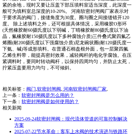
紧的余地，现时又要让压盖下部压填料室适当深度，此深度一
般可为填料室总深度的10-20%。 河南软密封闸阀厂家表示对
于要求高的阀门，接缝角度为30度。圈与圈之间接缝错开120
度。 除上述填料之外，还可根据具体情况，采用橡胶O形环
(天然橡胶耐60摄氏度以下弱碱，丁晴橡胶耐80摄氏度以下油
晶，氟橡胶耐150摄氏度以下多种腐蚀介质)三件叠式聚四氟乙
烯圈(耐200摄氏度以下强腐蚀介质)尼龙碗状圈(耐120摄氏度一
下氨、碱)等成形填料。在普通石棉盘根外面，包一层聚四氟
乙烯生料带，能提高密封效果，减轻阀杆的电化学腐蚀。在压
紧调料时，要同时转动阀杆，以保持四周均匀，并防止太死，
拧紧压盖要用力均匀，不可倾斜。
相关标签：
阀门
,
软密封闸阀
,
河南软密封闸阀厂家
,
上一条：
软密封闸阀是怎么用的？
下一条：
软密封闸阀是如何使用的？
相关新闻
2025-09-24
软密封闸阀：现代流体管道的可靠控制解决
方案
2025-07-22
节水革命：客车上水阀的技术演进与铁路环