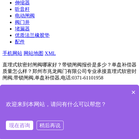
伸缩器
听音杆
电动闸阀
阀门井
堵漏器
优质法兰橡胶垫
配件
手机网站
网站地图
XML
直埋式软密封闸阀哪家好？带锁闸阀报价是多少？单盘补偿器
质量怎么样？郑州市兆龙阀门有限公司专业承接直埋式软密封
闸阀,带锁闸阀,单盘补偿器,电话:0371-61101958
豫ICP备11024292号
Powered by
筑巢ECMS
×
成都
杭州
重庆
武汉
苏州
西安
天津
南京
长沙
欢迎来到本网站，请问有什么可以帮您？
一键拨号
产品项目
现在咨询
稍后再说
新闻资讯
返回首页