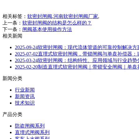
相关标签：
软密封闸阀
,
河南软密封闸阀厂家
,
上一条：
软密封闸阀的结构是怎么样的？
下一条：
闸阀基本使用操作方法
相关新闻
2025-09-24
软密封闸阀：现代流体管道的可靠控制解决方
2025-07-02
直埋式软密封闸阀，带锁闸阀与单盘补偿器：
2025-03-24
软密封闸阀：结构特性、应用领域与行业趋势
2025-02-20
制造直埋式软密封闸阀｜带锁安全闸阀｜单盘
新闻分类
行业新闻
新闻资讯
技术知识
产品分类
防盗闸阀系列
直埋式闸阀系列
客车上水阀系列