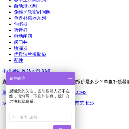
自动泄水阀
免维护软密封闸阀
单盘补偿器系列
伸缩器
听音杆
电动闸阀
阀门井
堵漏器
优质法兰橡胶垫
配件
手机网站
网站地图
XML
请您留言
直埋式软密封闸阀哪家好？带锁闸阀报价是多少？单盘补偿器质量怎么
感谢您的关注，当前客服人员不在
豫ICP备11024292号
Powered by
筑巢ECMS
线，请填写一下您的信息，我们会
尽快和您联系。
成都
杭州
重庆
武汉
苏州
西安
天津
南京
长沙
一键拨号
产品项目
新闻资讯