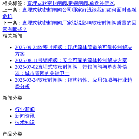
相关标签：
直埋式软密封闸阀
,
带锁闸阀
,
单盘补偿器
,
上一条：
直埋式软密封闸阀公司哪家好浅谈我们如何面对金融
危机
下一条：
直埋式软密封闸阀厂家说说影响软密封闸阀质量的因
素有哪些？
相关新闻
2025-09-24
软密封闸阀：现代流体管道的可靠控制解决
方案
2025-08-11
带锁闸阀：安全可靠的流体控制解决方案
2025-07-02
直埋式软密封闸阀，带锁闸阀与单盘补偿
器：城市管网的关键卫士
2025-03-24
软密封闸阀：结构特性、应用领域与行业趋
势分析
新闻分类
行业新闻
新闻资讯
技术知识
产品分类