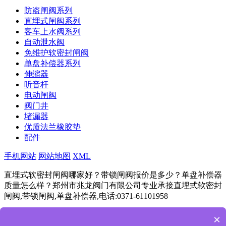
防盗闸阀系列
直埋式闸阀系列
客车上水阀系列
自动泄水阀
免维护软密封闸阀
单盘补偿器系列
伸缩器
听音杆
电动闸阀
阀门井
堵漏器
优质法兰橡胶垫
配件
手机网站
网站地图
XML
直埋式软密封闸阀哪家好？带锁闸阀报价是多少？单盘补偿器
质量怎么样？郑州市兆龙阀门有限公司专业承接直埋式软密封
闸阀,带锁闸阀,单盘补偿器,电话:0371-61101958
豫ICP备11024292号
Powered by
筑巢ECMS
×