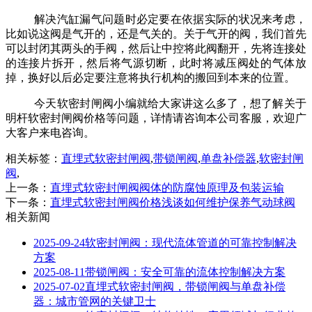
解决汽缸漏气问题时必定要在依据实际的状况来考虑，
比如说这阀是气开的，还是气关的。关于气开的阀，我们首先
可以封闭其两头的手阀，然后让中控将此阀翻开，先将连接处
的连接片拆开，然后将气源切断，此时将减压阀处的气体放
掉，换好以后必定要注意将执行机构的搬回到本来的位置。
今天软密封闸阀小编就给大家讲这么多了，想了解关于
明杆软密封闸阀价格等问题，详情请咨询本公司客服，欢迎广
大客户来电咨询。
相关标签：
直埋式软密封闸阀
,
带锁闸阀
,
单盘补偿器
,
软密封闸
阀
,
上一条：
直埋式软密封闸阀阀体的防腐蚀原理及包装运输
下一条：
直埋式软密封闸阀价格浅谈如何维护保养气动球阀
相关新闻
2025-09-24
软密封闸阀：现代流体管道的可靠控制解决
方案
2025-08-11
带锁闸阀：安全可靠的流体控制解决方案
2025-07-02
直埋式软密封闸阀，带锁闸阀与单盘补偿
器：城市管网的关键卫士