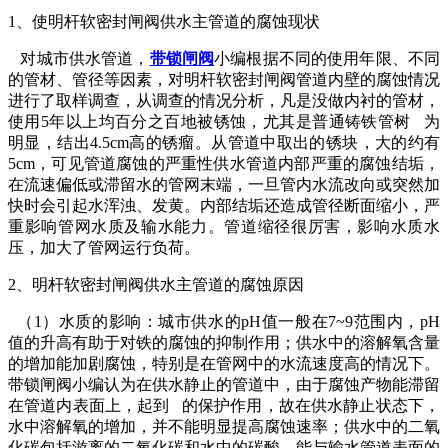
1、使明杆软密封闸阀供水主管道的腐蚀现状
对城市供水管道，
带锁闸阀
小编根据不同的使用年限、不同
的管材、管径等因素，对明杆软密封闸阀管道内壁的腐蚀情况
进行了取样调查，从调查的情况分析，凡是没做内衬的管材，
使用5年以上均百分之百地被锈蚀，尤其是普通铸铁管树 为
明显，结出4.5cm高的锈瘤。从管道中取出的锈块，大的约有
5cm，可见管道腐蚀的严重性供水管道内部严重的腐蚀结垢，
在流速偏低或滞留水的管网末端，一旦管内水流改向或突然加
快时会引起水浑浊、发黄。内部结垢还造成管径断面缩小，严
重影响管网水质及输水能力。管道缩径很厉害，影响水质水
压，加大了管网运行负荷。
2、明杆软密封闸阀供水主管道的腐蚀原因
（1）水质的影响：城市供水的pH值一般在7~9范围内，pH
值的升高有助于对铁的腐蚀的抑制作用；供水中的溶解氧含量
的增加能加剧腐蚀，特别是在管网中的水流速度高的情况下。
带锁闸阀小编认为在供水静止的管道中，由于腐蚀产物能滞留
在管道内表面上，起到 的保护作用，故在供水静止状态下，
水中溶解氧的增加，并不能明显提高腐蚀速率；供水中的二氧
化碳包括游离的二氧化碳和水中的碳酸，能与输水管道表面的