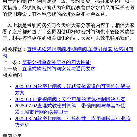
用管道的刮管与涂衬是提 益、节约资金、搞好服务的一项宜
要措施，带锁闸阀小编认为它既能改善供水水质又可延长管道
的使用寿命，有不容忽视的经济效益和社会效益。
以上就是带锁闸阀公司今天给大家分享的内容了，相信大家
看了之后都知道了什么原因使明杆软密封闸阀供水管路常腐蚀
了，想要咨询更多的相关知识的话，大家可以致电联系我们。
相关标签：
直埋式软密封闸阀
,
带锁闸阀
,
单盘补偿器
,
软密封闸
阀
,
上一条：
简要分析单盘补偿器的四大性能
下一条：
直埋式软密封闸阀安装与通用要求
相关新闻
2025-09-24
软密封闸阀：现代流体管道的可靠控制解决
方案
2025-08-11
带锁闸阀：安全可靠的流体控制解决方案
2025-07-02
直埋式软密封闸阀，带锁闸阀与单盘补偿
器：城市管网的关键卫士
2025-03-24
软密封闸阀：结构特性、应用领域与行业趋
势分析
新闻分类