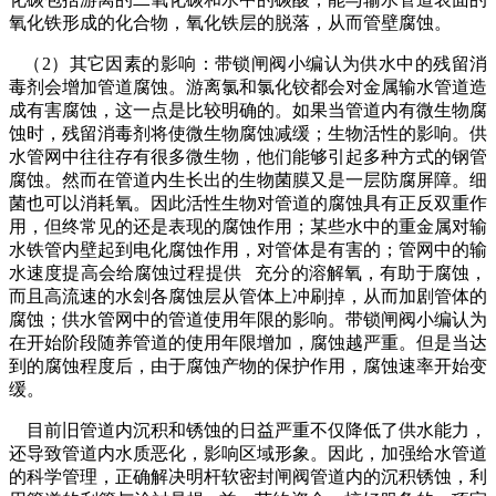
氧化铁形成的化合物，氧化铁层的脱落，从而管壁腐蚀。
（2）其它因素的影响：带锁闸阀小编认为供水中的残留消
毒剂会增加管道腐蚀。游离氯和氯化铰都会对金属输水管道造
成有害腐蚀，这一点是比较明确的。如果当管道内有微生物腐
蚀时，残留消毒剂将使微生物腐蚀减缓；生物活性的影响。供
水管网中往往存有很多微生物，他们能够引起多种方式的钢管
腐蚀。然而在管道内生长出的生物菌膜又是一层防腐屏障。细
菌也可以消耗氧。因此活性生物对管道的腐蚀具有正反双重作
用，但终常见的还是表现的腐蚀作用；某些水中的重金属对输
水铁管内壁起到电化腐蚀作用，对管体是有害的；管网中的输
水速度提高会给腐蚀过程提供 充分的溶解氧，有助于腐蚀，
而且高流速的水刽各腐蚀层从管体上冲刷掉，从而加剧管体的
腐蚀；供水管网中的管道使用年限的影响。带锁闸阀小编认为
在开始阶段随养管道的使用年限增加，腐蚀越严重。但是当达
到的腐蚀程度后，由于腐蚀产物的保护作用，腐蚀速率开始变
缓。
目前旧管道内沉积和锈蚀的日益严重不仅降低了供水能力，
还导致管道内水质恶化，影响区域形象。因此，加强给水管道
的科学管理，正确解决明杆软密封闸阀管道内的沉积锈蚀，利