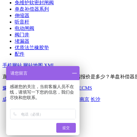
免维护软密封闸阀
单盘补偿器系列
伸缩器
听音杆
电动闸阀
阀门井
堵漏器
优质法兰橡胶垫
配件
手机网站
网站地图
XML
请您留言
直埋式软密封闸阀哪家好？带锁闸阀报价是多少？单盘补偿器质量怎么
感谢您的关注，当前客服人员不在
豫ICP备11024292号
Powered by
筑巢ECMS
线，请填写一下您的信息，我们会
尽快和您联系。
成都
杭州
重庆
武汉
苏州
西安
天津
南京
长沙
一键拨号
产品项目
新闻资讯
提交
返回首页