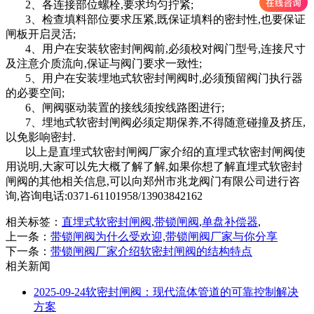
2、各连接部位螺栓,要求均匀拧紧;
3、检查填料部位要求压紧,既保证填料的密封性,也要保证
闸板开启灵活;
4、用户在安装软密封闸阀前,必须校对阀门型号,连接尺寸
及注意介质流向,保证与阀门要求一致性;
5、用户在安装埋地式软密封闸阀时,必须预留阀门执行器
的必要空间;
6、闸阀驱动装置的接线须按线路图进行;
7、埋地式软密封闸阀必须定期保养,不得随意碰撞及挤压,
以免影响密封.
以上是直埋式软密封闸阀厂家介绍的直埋式软密封闸阀使
用说明,大家可以先大概了解了解,如果你想了解直埋式软密封
闸阀的其他相关信息,可以向郑州市兆龙阀门有限公司进行咨
询,咨询电话:0371-61101958/13903842162
相关标签：
直埋式软密封闸阀
,
带锁闸阀
,
单盘补偿器
,
上一条：
带锁闸阀为什么受欢迎,带锁闸阀厂家与你分享
下一条：
带锁闸阀厂家介绍软密封闸阀的结构特点
相关新闻
2025-09-24
软密封闸阀：现代流体管道的可靠控制解决
方案