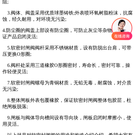
阻;
3.阀体、阀盖采用优质球墨铸铁;外表喷环氧树脂粉沫，抗腐
蚀，经久耐用，对环境无污染;
4.防尘圈的阀盖上部设有防尘圈，可防止灰尘等杂物进入，保
证产品启闭灵活;
5.软密封闸阀阀杆采用不锈钢材质，设有防脱出台肩，可带
压更换O形圈;
6.阀杆处采用三道橡胶O形圈密封，寿命长，密封可靠，操
作轻便灵活;
7.软密封闸阀螺母为青铜材质，无铅无毒，耐腐蚀，对介质
无污染;
8.整体闸板外表包覆橡胶，保证软密封闸阀整体包胶层，杜
绝闸板脱落;
9.闸板与阀体导向槽间设有导向块，闸板启闭时摩擦小，使
用灵活。