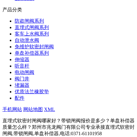
产品分类
防盗闸阀系列
直埋式闸阀系列
客车上水阀系列
自动泄水阀
免维护软密封闸阀
单盘补偿器系列
伸缩器
听音杆
电动闸阀
阀门井
堵漏器
优质法兰橡胶垫
配件
手机网站
网站地图
XML
直埋式软密封闸阀哪家好？带锁闸阀报价是多少？单盘补偿器
质量怎么样？郑州市兆龙阀门有限公司专业承接直埋式软密封
闸阀,带锁闸阀,单盘补偿器,电话:0371-61101958