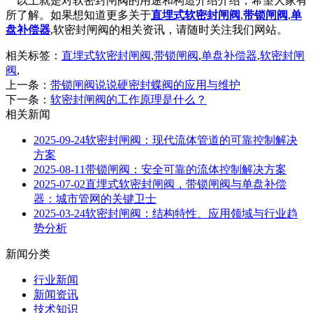
以上就是对软密封闸阀的用途和构造介绍介绍，希望大家有
所了解。如果想知道更多关于
直埋式软密封闸阀
,
带锁闸阀
,
单
盘补偿器
,软密封闸阀的相关资讯，请随时关注我们网站。
相关标签：
直埋式软密封闸阀
,
带锁闸阀
,
单盘补偿器
,
软密封闸
阀
,
上一条：
带锁闸阀说说硬密封蝶阀的应用与维护
下一条：
软密封闸阀的工作原理是什么？
相关新闻
2025-09-24
软密封闸阀：现代流体管道的可靠控制解决
方案
2025-08-11
带锁闸阀：安全可靠的流体控制解决方案
2025-07-02
直埋式软密封闸阀，带锁闸阀与单盘补偿
器：城市管网的关键卫士
2025-03-24
软密封闸阀：结构特性、应用领域与行业趋
势分析
新闻分类
行业新闻
新闻资讯
技术知识