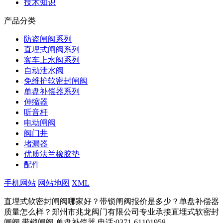
技术知识
产品分类
防盗闸阀系列
直埋式闸阀系列
客车上水阀系列
自动泄水阀
免维护软密封闸阀
单盘补偿器系列
伸缩器
听音杆
电动闸阀
阀门井
堵漏器
优质法兰橡胶垫
配件
手机网站
网站地图
XML
直埋式软密封闸阀哪家好？带锁闸阀报价是多少？单盘补偿器
质量怎么样？郑州市兆龙阀门有限公司专业承接直埋式软密封
闸阀,带锁闸阀,单盘补偿器,电话:0371-61101958