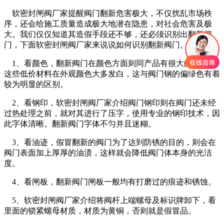
软密封闸阀厂家提醒阀门翻新危害极大，不仅扰乱市场秩
序，还会给施工质量造成极大地潜在隐患，对社会危害及极
大。我们仅仅知道其造假手段还不够，还必须识别出翻新阀
门，下面软密封闸阀厂家来说说如何识别翻新阀门。
1、看颜色，翻新阀门在颜色方面则同产品有很大的差别，
这些低价材料在外观颜色大多发白，这与阀门钢的偏绿色有着
较为明显的区别。
2、看钢印，软密封闸阀厂家介绍阀门钢印则在阀门还未经
过热处理之前，就对其进行了压字，使用专业的钢印技术，因
此字体清晰。翻新阀门字体不匀并且迷糊。
3、看油迹，假冒翻新的阀门为了达到防锈的目的，则会在
阀门表面加上厚厚的油渍，这样就会降低阀门体本身的光洁
度。
4、看闸板，翻新阀门闸板一般均有打磨过的痕迹和锈蚀。
5、软密封闸阀厂家介绍将阀杆上端螺母及标识牌卸下，看
里面的锁紧螺母材质，材质为黄铜，否则就是假冒品。