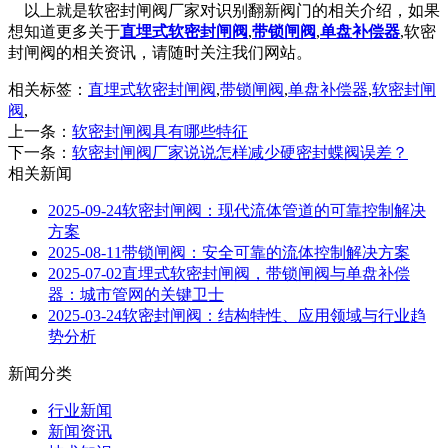
以上就是软密封闸阀厂家对识别翻新阀门的相关介绍，如果
想知道更多关于
直埋式软密封闸阀
,
带锁闸阀
,
单盘补偿器
,软密
封闸阀的相关资讯，请随时关注我们网站。
相关标签：
直埋式软密封闸阀
,
带锁闸阀
,
单盘补偿器
,
软密封闸
阀
,
上一条：
软密封闸阀具有哪些特征
下一条：
软密封闸阀厂家说说怎样减少硬密封蝶阀误差？
相关新闻
2025-09-24
软密封闸阀：现代流体管道的可靠控制解决
方案
2025-08-11
带锁闸阀：安全可靠的流体控制解决方案
2025-07-02
直埋式软密封闸阀，带锁闸阀与单盘补偿
器：城市管网的关键卫士
2025-03-24
软密封闸阀：结构特性、应用领域与行业趋
势分析
新闻分类
行业新闻
新闻资讯