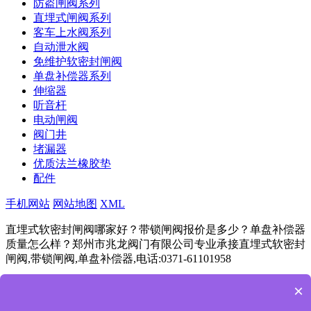
防盗闸阀系列
直埋式闸阀系列
客车上水阀系列
自动泄水阀
免维护软密封闸阀
单盘补偿器系列
伸缩器
听音杆
电动闸阀
阀门井
堵漏器
优质法兰橡胶垫
配件
手机网站
网站地图
XML
直埋式软密封闸阀哪家好？带锁闸阀报价是多少？单盘补偿器
质量怎么样？郑州市兆龙阀门有限公司专业承接直埋式软密封
闸阀,带锁闸阀,单盘补偿器,电话:0371-61101958
豫ICP备11024292号
Powered by
筑巢ECMS
×
成都
杭州
重庆
武汉
苏州
西安
天津
南京
长沙