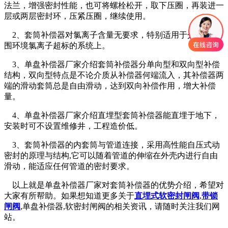
法兰，增强密封性能，也可将螺栓松开，取下压圈，再装进一
层或两层密封环，压紧压圈，继续使用。
2、套筒补偿器对氯离子含量无要求，特别适用于介质或周
围环境氯离子超标的系统上。
3、单盘补偿器厂家介绍套筒补偿器分单向型和双向型补偿
结构，双向型特点是不论介质从补偿器何端流入，其补偿器两
端的滑动套筒总是自由滑动，达到双向补偿作用，增大补偿
量。
4、单盘补偿器厂家介绍直埋型套筒补偿器能直埋于地下，
安装时可不设置维修井，工程造价低。
3、套筒补偿器的内套筒与管道连接，采用高性能自压式动
密封的原理与结构,它可以随着管道的伸缩在外壳内进行自由
滑动，能适应任何管道的密封要求。
以上就是单盘补偿器厂家对套筒补偿器的优势介绍，希望对
大家有所帮助。如果想知道更多关于
直埋式软密封闸阀
,
带锁
闸阀
,单盘补偿器,软密封闸阀的相关资讯，请随时关注我们网
站。