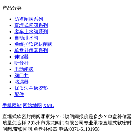
产品分类
防盗闸阀系列
直埋式闸阀系列
客车上水阀系列
自动泄水阀
免维护软密封闸阀
单盘补偿器系列
伸缩器
听音杆
电动闸阀
阀门井
堵漏器
优质法兰橡胶垫
配件
手机网站
网站地图
XML
直埋式软密封闸阀哪家好？带锁闸阀报价是多少？单盘补偿器
质量怎么样？郑州市兆龙阀门有限公司专业承接直埋式软密封
闸阀,带锁闸阀,单盘补偿器,电话:0371-61101958