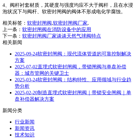
4、阀杆衬套材质，其硬度与强度均应不大于阀杆，且在水浸
泡状况下与阀杆、软密封闸阀的阀体不形成电化学腐蚀。
相关标签：
软密封闸阀
,
软密封闸阀厂家
,
上一条：
软密封闸阀在消防设备中的应用
下一条：
软密封闸阀厂家谈谈天然气球阀特点
相关新闻
2025-09-24
软密封闸阀：现代流体管道的可靠控制解决
方案
2025-07-02
直埋式软密封闸阀，带锁闸阀与单盘补偿
器：城市管网的关键卫士
2025-03-24
软密封闸阀：结构特性、应用领域与行业趋
势分析
2025-02-20
制造直埋式软密封闸阀｜带锁安全闸阀｜单
盘补偿器解决方案
新闻分类
行业新闻
新闻资讯
技术知识