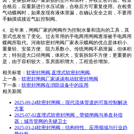
斑，更换损坏或严重磨损的垫片和填料，并校正密封面。检查
合格后，应重新进行水压试验，合格后方可重复使用。在检查
气动蝶阀时，如果发现有液体泄漏，在确认安全之前，不要用
手触摸或接近气缸控制阀。
4、近年来，闸阀厂家的闸阀作为控制水量和流向的工具，其
形式也发生了变化。过去常用的手电两用闸阀逐渐被手电两用
蝶阀所取代。河南软密封闸阀厂家表示蝶阀的优点是体积小、
重量轻、安装方便、阻力系数小。传统闸阀不易泄漏，但体积
大；特别是大口径闸阀，体积大，安装拆卸不方便；更重要的
是，由于容积较大，泵房面积增大，工程造价增加。
相关标签：
软密封闸阀
,
直埋式软密封闸阀
,
上一条：
软密封闸阀厂家谈谈电动软密封闸阀
下一条：
软密封闸阀在消防设备中的应用
相关新闻
2025-09-24
软密封闸阀：现代流体管道的可靠控制解决
方案
2025-07-02
直埋式软密封闸阀，带锁闸阀与单盘补偿
器：城市管网的关键卫士
2025-03-24
软密封闸阀：结构特性、应用领域与行业趋
势分析