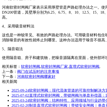
河南软密封闸阀厂家表示采用厚壁管是声路处理办法之一。使用
DN200管道，其壁厚分别为6.25、6.75、8、10、12.5、15
高。
4、采用吸音材料法
这也是一种较常见、有效的声路处理办法。可用吸音材料包住
消除噪音的有效性就终止到哪里。这种办法适用于噪音不很高
5、隔音箱法
使用隔音箱、房子和建筑物，把噪音源隔离在里面，使外部环
相关标签：
软密封闸阀
,
软密封闸阀厂家
,
直埋式软密封闸阀
,
上一条：
阀门在试压时的注意事项
下一条：
河南软密封闸阀哪家好
相关新闻
2025-09-24
软密封闸阀：现代流体管道的可靠控制解决方
2025-07-02
直埋式软密封闸阀，带锁闸阀与单盘补偿器：
2025-03-24
软密封闸阀：结构特性、应用领域与行业趋势
2025-02-20
制造直埋式软密封闸阀｜带锁安全闸阀｜单盘