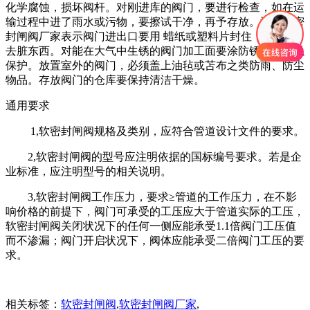
化学腐蚀，损坏阀杆。对刚进库的阀门，要进行检查，如在运
输过程中进了雨水或污物，要擦试干净，再予存放。河南软密
封闸阀厂家表示阀门进出口要用 蜡纸或塑料片封住，以防进
去脏东西。对能在大气中生锈的阀门加工面要涂防锈油，加以
保护。放置室外的阀门，必须盖上油毡或苫布之类防雨、防尘
物品。存放阀门的仓库要保持清洁干燥。
通用要求
1,软密封闸阀规格及类别，应符合管道设计文件的要求。
2,软密封闸阀的型号应注明依据的国标编号要求。若是企
业标准，应注明型号的相关说明。
3,软密封闸阀工作压力，要求≥管道的工作压力，在不影
响价格的前提下，阀门可承受的工压应大于管道实际的工压，
软密封闸阀关闭状况下的任何一侧应能承受1.1倍阀门工压值
而不渗漏；阀门开启状况下，阀体应能承受二倍阀门工压的要
求。
相关标签：
软密封闸阀
,
软密封闸阀厂家
,