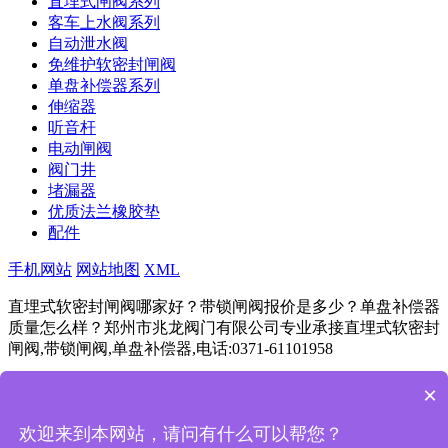
直埋式闸阀系列
客车上水阀系列
自动泄水阀
免维护软密封闸阀
单盘补偿器系列
伸缩器
听音杆
电动闸阀
阀门井
堵漏器
优质法兰橡胶垫
配件
手机网站
网站地图
XML
直埋式软密封闸阀哪家好？带锁闸阀报价是多少？单盘补偿器
质量怎么样？郑州市兆龙阀门有限公司专业承接直埋式软密封
闸阀,带锁闸阀,单盘补偿器,电话:0371-61101958
豫ICP备11024292号
Powered by
筑巢ECMS
×
成都
杭州
重庆
武汉
苏州
西安
天津
南京
长沙
欢迎来到本网站，请问有什么可以帮您？