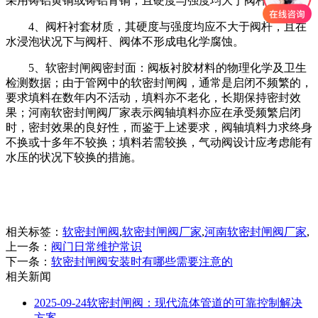
采用铸铝黄铜或铸铝青铜，且硬度与强度均大于阀杆。
4、阀杆衬套材质，其硬度与强度均应不大于阀杆，且在
水浸泡状况下与阀杆、阀体不形成电化学腐蚀。
5、软密封闸阀密封面：阀板衬胶材料的物理化学及卫生
检测数据；由于管网中的软密封闸阀，通常是启闭不频繁的，
要求填料在数年内不活动，填料亦不老化，长期保持密封效
果；河南软密封闸阀厂家表示阀轴填料亦应在承受频繁启闭
时，密封效果的良好性，而鉴于上述要求，阀轴填料力求终身
不换或十多年不较换；填料若需较换，气动阀设计应考虑能有
水压的状况下较换的措施。
相关标签：
软密封闸阀
,
软密封闸阀厂家
,
河南软密封闸阀厂家
,
上一条：
阀门日常维护常识
下一条：
软密封闸阀安装时有哪些需要注意的
相关新闻
2025-09-24
软密封闸阀：现代流体管道的可靠控制解决
方案