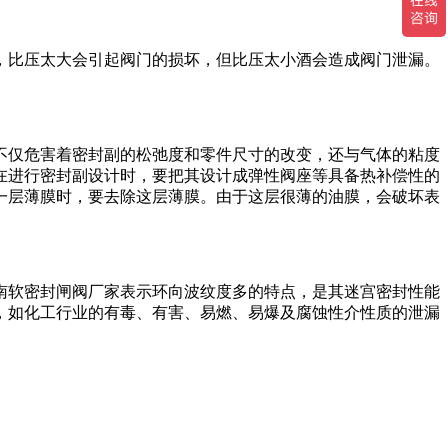
，比压太大会引起阀门的损坏，但比压太小酒会造成阀门泄漏。
不仅危害着密封副的松弛度和零件尺寸的改变，还与气体的粘度
在进行密封副设计时，要把其设计成弹性阀座等具备热补偿性的
一层薄膜时，要去除这层薄膜。由于这层很薄的油膜，会破坏表
南软密封闸阀厂家表示环向波纹度多的特点，是其迷宫密封性能
，如化工行业的有毒、有害、易燃、易爆及腐蚀性介性质的泄漏