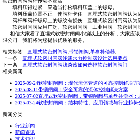
软密封闸阀阀杆传动不灵活：
填料压得过紧，应适当拧松填料压盖上的螺母。
填料压盖位置不正，使阀杆卡住，直埋式软密封闸阀认为应
阀杆和阀杆螺母上的螺纹有损伤，直埋式软密封闸阀认为
软密封闸阀应用广泛。软密封闸阀，工业用阀，软密封闸阀的
相信大家看了直埋式软密封闸阀小编以上的分析，大家应该知
限公司，我们将为您提供优质的服务。
相关标签：
直埋式软密封闸阀
,
带锁闸阀
,
单盘补偿器
,
上一条：
直埋式软密封闸阀浅谈水力控制阀设计选用要点
下一条：
直埋式软密封闸阀浅谈该如何选择软密封闸阀门
相关新闻
2025-09-24
软密封闸阀：现代流体管道的可靠控制解决方
2025-08-11
带锁闸阀：安全可靠的流体控制解决方案
2025-07-02
直埋式软密封闸阀，带锁闸阀与单盘补偿器：
2025-03-24
软密封闸阀：结构特性、应用领域与行业趋势
新闻分类
行业新闻
新闻资讯
技术知识