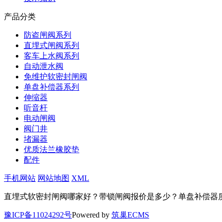
产品分类
防盗闸阀系列
直埋式闸阀系列
客车上水阀系列
自动泄水阀
免维护软密封闸阀
单盘补偿器系列
伸缩器
听音杆
电动闸阀
阀门井
堵漏器
优质法兰橡胶垫
配件
手机网站
网站地图
XML
直埋式软密封闸阀哪家好？带锁闸阀报价是多少？单盘补偿器质量怎么
豫ICP备11024292号
Powered by
筑巢ECMS