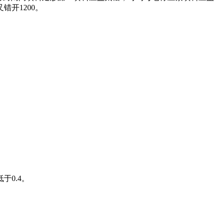
叉错开1200。
0.4。