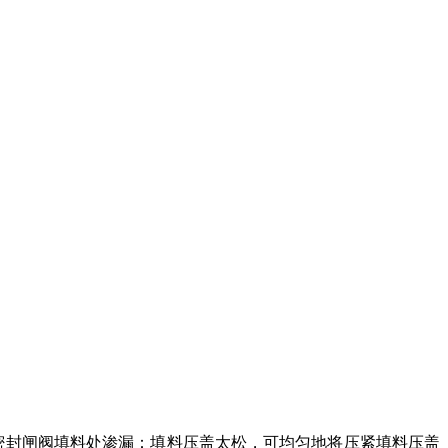
密封闸阀填料处渗漏：填料压盖太松，可均匀地将压紧填料压盖