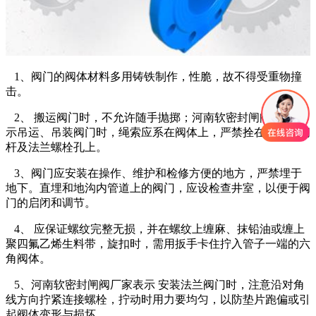
1、阀门的阀体材料多用铸铁制作，性脆，故不得受重物撞
击。
2、 搬运阀门时，不允许随手抛掷；河南软密封闸阀厂家表
示吊运、吊装阀门时，绳索应系在阀体上，严禁拴在手轮、阀
杆及法兰螺栓孔上。
3、阀门应安装在操作、维护和检修方便的地方，严禁埋于
地下。直埋和地沟内管道上的阀门，应设检查井室，以便于阀
门的启闭和调节。
4、 应保证螺纹完整无损，并在螺纹上缠麻、抹铅油或缠上
聚四氟乙烯生料带，旋扣时，需用扳手卡住拧入管子一端的六
角阀体。
5、河南软密封闸阀厂家表示 安装法兰阀门时，注意沿对角
线方向拧紧连接螺栓，拧动时用力要均匀，以防垫片跑偏或引
起阀体变形与损坏。