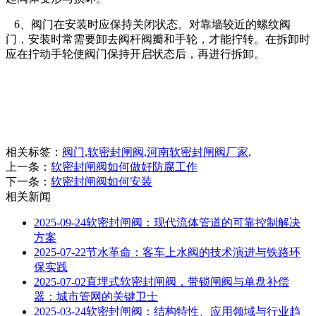
6、阀门在安装时应保持关闭状态。对靠墙较近的螺纹阀
门，安装时常需要卸去阀杆阀瓣和手轮，才能拧转。在拆卸时
应在拧动手轮使阀门保持开启状态后，再进行拆卸。
相关标签：
阀门
,
软密封闸阀
,
河南软密封闸阀厂家
,
上一条：
软密封闸阀如何做好防腐工作
下一条：
软密封闸阀如何安装
相关新闻
2025-09-24
软密封闸阀：现代流体管道的可靠控制解决
方案
2025-07-22
节水革命：客车上水阀的技术演进与铁路环
保实践
2025-07-02
直埋式软密封闸阀，带锁闸阀与单盘补偿
器：城市管网的关键卫士
2025-03-24
软密封闸阀：结构特性、应用领域与行业趋