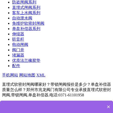
防盗闸阀系列
直埋式闸阀系列
客车上水阀系列
自动泄水阀
免维护软密封闸阀
单盘补偿器系列
伸缩器
听音杆
电动闸阀
阀门井
堵漏器
优质法兰橡胶垫
配件
手机网站
网站地图
XML
直埋式软密封闸阀哪家好？带锁闸阀报价是多少？单盘补偿器
质量怎么样？郑州市兆龙阀门有限公司专业承接直埋式软密封
闸阀,带锁闸阀,单盘补偿器,电话:0371-61101958
豫ICP备11024292号
Powered by
筑巢ECMS
×