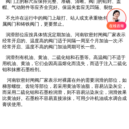
阀门上的标尺应保持完整、准确、清晰。阀门的铅封、盖
帽、气动附件等应齐全完好。保温夹套应无凹隔、裂纹。
不允许在运行中的阀门上敲打、站人或支承重物;特别是非金
属阀门和铸铁阀门，更要禁止。
润滑部位应按具体情况定期加油。河南软密封闸阀厂家表示
经常开启的、温度高的阀门适于间隔一周至个月加油一次;不
经常开启、温度不高的阀门加油周期可长一些。
润滑剂有机油、黄油、二硫化钼和石墨等。高温阀门不适于
用机油、黄油，它们会因高温熔化而流失，而适于注入二硫化
钼和抹擦石墨粉剂。
河南软密封闸阀厂家表示对裸露在外的需要润滑的部位，如
梯形螺纹、齿轮等部位，若采用黄油等油脂，容易沾染灰尘，
而采用二硫化钼和石墨粉润滑，则不容易沾染灰尘，润滑效果
比黄油好。石墨粉不容易直接涂抹，可用少许机油或水调合成
膏状使用。