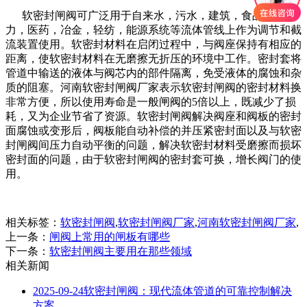
软密封闸阀可广泛用于自来水，污水，建筑，食品，电
力，医药，冶金，轻纺，能源系统等流体管线上作为调节和截
流装置使用。软密封材料在启闭过程中，与阀座保持有相应的
距离，使软密封材料在无磨擦无折压的环境中工作。密封套将
管道中输送的液体与阀芯内的部件隔离，免受液体的腐蚀和杂
质的阻塞。河南软密封闸阀厂家表示软密封闸阀的密封材料换
非常方便，所以使用寿命是一般闸阀的5倍以上，既减少了损
耗，又为企业节省了资源。软密封闸阀解决阀座和阀板的密封
面腐蚀或变形后，阀板能自动补偿的并压紧密封面以及与软密
封闸阀间压力自动平衡的问题，解决软密封材料受磨擦而损坏
密封面的问题，由于软密封闸阀的密封套可换，增长阀门的使
用。
相关标签：
软密封闸阀
,
软密封闸阀厂家
,
河南软密封闸阀厂家
,
上一条：
闸阀上常用的闸板有哪些
下一条：
软密封闸阀主要用在那些领域
相关新闻
2025-09-24
软密封闸阀：现代流体管道的可靠控制解决
方案