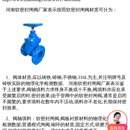
河南软密封闸阀厂家表示按照软密封闸阀材质可分为：
1、阀体材质,应以铸铁,铸钢,不锈钢,316L为主,并注明牌号及
铸铁实际的物理化学检测数据. 河南软密封闸阀厂家表示鉴
于上述要求,阀轴填料力求终身不换或十不换;阀填料亦应在承
受频繁启闭时,密封效果;由于管网中的软密封闸阀,通常是启闭
不频繁的,要求填料在数年内不活动,填料亦不老化,长期保持密
封效果。
2、阀轴填料：软密封闸阀,阀板衬胶材料的物理化学及卫生
检测数据;普通楔式闸阀,铜环的材质,固定方式,研磨方式均应说