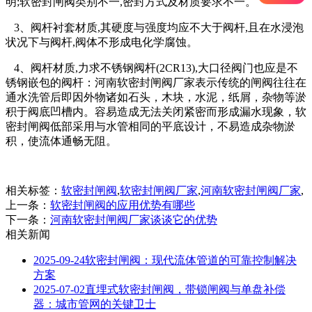
明;软密封闸阀类别不一,密封方式及材质要求不一。
3、阀杆衬套材质,其硬度与强度均应不大于阀杆,且在水浸泡
状况下与阀杆,阀体不形成电化学腐蚀。
4、阀杆材质,力求不锈钢阀杆(2CR13),大口径阀门也应是不
锈钢嵌包的阀杆：河南软密封闸阀厂家表示传统的闸阀往往在
通水洗管后即因外物诸如石头，木块，水泥，纸屑，杂物等淤
积于阀底凹槽内。容易造成无法关闭紧密而形成漏水现象，软
密封闸阀低部采用与水管相同的平底设计，不易造成杂物淤
积，使流体通畅无阻。
相关标签：
软密封闸阀
,
软密封闸阀厂家
,
河南软密封闸阀厂家
,
上一条：
软密封闸阀的应用优势有哪些
下一条：
河南软密封闸阀厂家谈谈它的优势
相关新闻
2025-09-24
软密封闸阀：现代流体管道的可靠控制解决
方案
2025-07-02
直埋式软密封闸阀，带锁闸阀与单盘补偿
器：城市管网的关键卫士