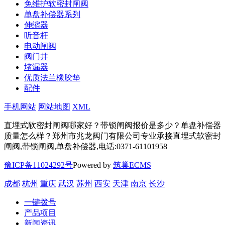
免维护软密封闸阀
单盘补偿器系列
伸缩器
听音杆
电动闸阀
阀门井
堵漏器
优质法兰橡胶垫
配件
手机网站
网站地图
XML
直埋式软密封闸阀哪家好？带锁闸阀报价是多少？单盘补偿器
质量怎么样？郑州市兆龙阀门有限公司专业承接直埋式软密封
闸阀,带锁闸阀,单盘补偿器,电话:0371-61101958
豫ICP备11024292号
Powered by
筑巢ECMS
成都
杭州
重庆
武汉
苏州
西安
天津
南京
长沙
一键拨号
产品项目
新闻资讯