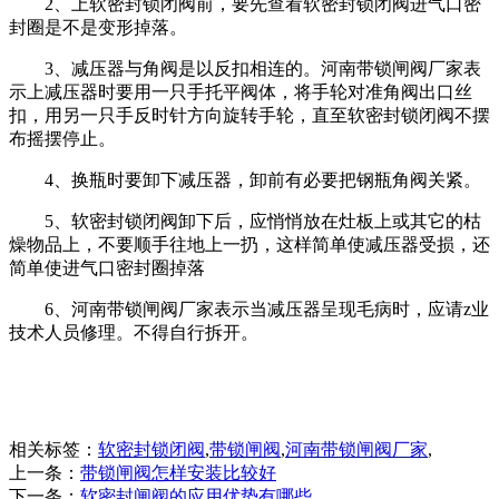
2、上软密封锁闭阀前，要先查看软密封锁闭阀进气口密
封圈是不是变形掉落。
3、减压器与角阀是以反扣相连的。河南带锁闸阀厂家表
示上减压器时要用一只手托平阀体，将手轮对准角阀出口丝
扣，用另一只手反时针方向旋转手轮，直至软密封锁闭阀不摆
布摇摆停止。
4、换瓶时要卸下减压器，卸前有必要把钢瓶角阀关紧。
5、软密封锁闭阀卸下后，应悄悄放在灶板上或其它的枯
燥物品上，不要顺手往地上一扔，这样简单使减压器受损，还
简单使进气口密封圈掉落
6、河南带锁闸阀厂家表示当减压器呈现毛病时，应请z业
技术人员修理。不得自行拆开。
相关标签：
软密封锁闭阀
,
带锁闸阀
,
河南带锁闸阀厂家
,
上一条：
带锁闸阀怎样安装比较好
下一条：
软密封闸阀的应用优势有哪些