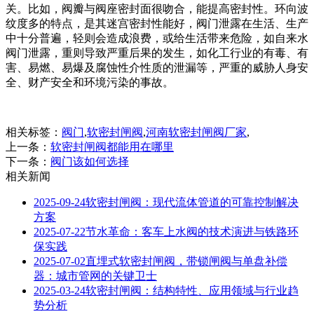
关。比如，阀瓣与阀座密封面很吻合，能提高密封性。环向波
纹度多的特点，是其迷宫密封性能好，阀门泄露在生活、生产
中十分普遍，轻则会造成浪费，或给生活带来危险，如自来水
阀门泄露，重则导致严重后果的发生，如化工行业的有毒、有
害、易燃、易爆及腐蚀性介性质的泄漏等，严重的威胁人身安
全、财产安全和环境污染的事故。
相关标签：
阀门
,
软密封闸阀
,
河南软密封闸阀厂家
,
上一条：
软密封闸阀都能用在哪里
下一条：
阀门该如何选择
相关新闻
2025-09-24
软密封闸阀：现代流体管道的可靠控制解决
方案
2025-07-22
节水革命：客车上水阀的技术演进与铁路环
保实践
2025-07-02
直埋式软密封闸阀，带锁闸阀与单盘补偿
器：城市管网的关键卫士
2025-03-24
软密封闸阀：结构特性、应用领域与行业趋
势分析