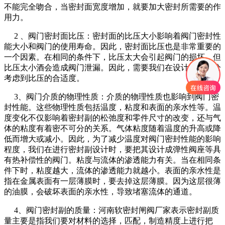
不能完全吻合，当密封面宽度增加，就要加大密封所需要的作
用力。
2 、阀门密封面比压：密封面的比压大小影响着阀门密封性
能大小和阀门的使用寿命。因此，密封面比压也是非常重要的
一个因素。在相同的条件下，比压太大会引起阀门的损坏，但
比压太小酒会造成阀门泄漏。因此，需要我们在设计时要充分
考虑到比压的合适度。
3、阀门介质的物理性质：介质的物理性质也影响到阀门密
封性能。这些物理性质包括温度，粘度和表面的亲水性等。温
度变化不仅影响着密封副的松弛度和零件尺寸的改变，还与气
体的粘度有着密不可分的关系。气体粘度随着温度的升高或降
低而增大或减小。因此，为了减少温度对阀门密封性能的影响
程度，我们在进行密封副设计时，要把其设计成弹性阀座等具
有热补偿性的阀门。粘度与流体的渗透能力有关。当在相同条
件下时，粘度越大，流体的渗透能力就越小。表面的亲水性是
指在金属表面有一层薄膜时，要去掉这层薄膜。因为这层很薄
的油膜，会破坏表面的亲水性，导致堵塞流体的通道。
4、阀门密封副的质量：河南软密封闸阀厂家表示密封副质
量主要是指我们要对材料的选择，匹配，制造精度上进行把