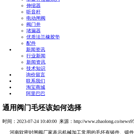
伸缩器
听音杆
电动闸阀
阀门井
堵漏器
优质法兰橡胶垫
配件
新闻资讯
行业新闻
新闻资讯
技术知识
询价留言
联系我们
淘宝商城
阿里巴巴
通用阀门毛坯该如何选择
时间：2023-07-24 10:40:00 来源：http://www.zhaolong.co/news95
河南软密封闸阀厂家表示机械加工常用的毛坯有铸件、锻件、