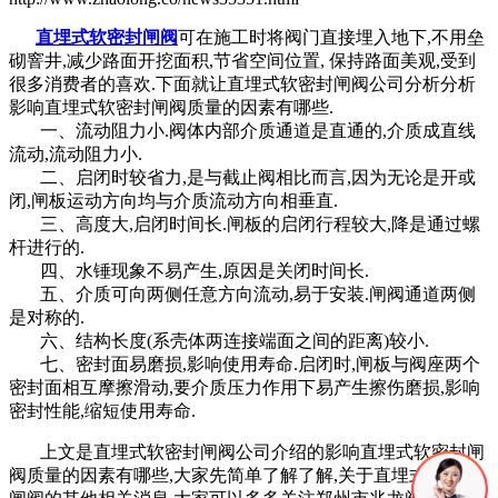
直埋式软密封闸阀
可在施工时将阀门直接埋入地下,不用垒
砌窨井,减少路面开挖面积,节省空间位置, 保持路面美观,受到
很多消费者的喜欢.下面就让直埋式软密封闸阀公司分析分析
影响直埋式软密封闸阀质量的因素有哪些.
一、流动阻力小.阀体内部介质通道是直通的,介质成直线
流动,流动阻力小.
二、启闭时较省力,是与截止阀相比而言,因为无论是开或
闭,闸板运动方向均与介质流动方向相垂直.
三、高度大,启闭时间长.闸板的启闭行程较大,降是通过螺
杆进行的.
四、水锤现象不易产生,原因是关闭时间长.
五、介质可向两侧任意方向流动,易于安装.闸阀通道两侧
是对称的.
六、结构长度(系壳体两连接端面之间的距离)较小.
七、密封面易磨损,影响使用寿命.启闭时,闸板与阀座两个
密封面相互摩擦滑动,要介质压力作用下易产生擦伤磨损,影响
密封性能,缩短使用寿命.
上文是直埋式软密封闸阀公司介绍的影响直埋式软密封闸
阀质量的因素有哪些,大家先简单了解了解,关于直埋式软密封