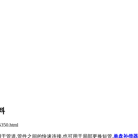
料
350.html
于管道,管件之间的快速连接,也可用于局部更换短管.
单盘补偿器