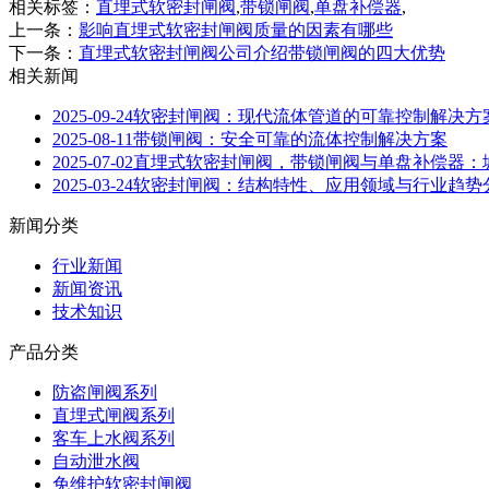
相关标签：
直埋式软密封闸阀
,
带锁闸阀
,
单盘补偿器
,
上一条：
影响直埋式软密封闸阀质量的因素有哪些
下一条：
直埋式软密封闸阀公司介绍带锁闸阀的四大优势
相关新闻
2025-09-24
软密封闸阀：现代流体管道的可靠控制解决方
2025-08-11
带锁闸阀：安全可靠的流体控制解决方案
2025-07-02
直埋式软密封闸阀，带锁闸阀与单盘补偿器：
2025-03-24
软密封闸阀：结构特性、应用领域与行业趋势
新闻分类
行业新闻
新闻资讯
技术知识
产品分类
防盗闸阀系列
直埋式闸阀系列
客车上水阀系列
自动泄水阀
免维护软密封闸阀