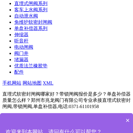
直埋式闸阀系列
客车上水阀系列
自动泄水阀
免维护软密封闸阀
单盘补偿器系列
伸缩器
听音杆
电动闸阀
阀门井
堵漏器
优质法兰橡胶垫
配件
手机网站
网站地图
XML
直埋式软密封闸阀哪家好？带锁闸阀报价是多少？单盘补偿器
质量怎么样？郑州市兆龙阀门有限公司专业承接直埋式软密封
闸阀,带锁闸阀,单盘补偿器,电话:0371-61101958
豫ICP备11024292号
Powered by
筑巢ECMS
×
成都
杭州
重庆
武汉
苏州
西安
天津
南京
长沙
欢迎来到本网站，请问有什么可以帮您？