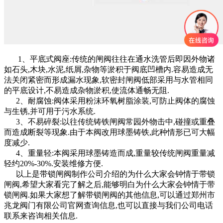
1、平底式阀座:传统的闸阀往往在通水洗管后即因外物诸
如石头,木块,水泥,纸屑,杂物等淤积于阀底凹槽内.容易造成无
法关闭紧密而形成漏水现象,软密封闸阀低部采用与水管相同
的平底设计,不易造成杂物淤积,使流体通畅无阻.
2、耐腐蚀:阀体采用粉沫环氧树脂涂装,可防止阀体的腐蚀
与生锈,并可用于污水系统.
3、不易碎裂:以往传统铸铁闸阀常园外物击中,碰撞或重叠
而造成断裂等现象.由于本阀改用球墨铸铁,此种情形已可大幅
度减少.
4、重量轻:本阀采用球墨铸造而成,重量较传统闸阀重量减
轻约20%-30%.安装维修方便.
以上是带锁闸阀制作公司介绍的为什么大家会钟情于带锁
闸阀,希望大家看完了解之后,能够明白为什么大家会钟情于带
锁闸阀.如果大家想了解带锁闸阀的其他信息,可以通过郑州市
兆龙阀门有限公司官网查询信息,也可以直接与我们公司电话
联系来咨询相关信息.