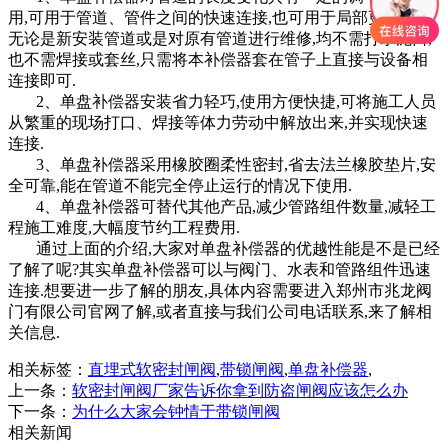
用,可用于管道、管件之间的快速连接,也可用于局部更换短管.
无论是新安装管道或是对原有管道进行维修,均不需打水泥口,
也不需焊接或套丝,只需将本补偿器套在管子上直接与设备相
连接即可.
2、单盘补偿器安装省力轻巧,使用方便快捷,可将施工人员
从繁重的现场打口、焊接等体力劳动中解放出来,并实现快速
连接.
3、单盘补偿器采用橡胶圈柔性密封,省去法兰橡胶垫片,安
全可靠,能在管道不能完全停止运行的情况下使用.
4、单盘补偿器可替代其他产品,减少管路组件数量,减轻工
程施工难度,大幅度节约工程费用.
通过上面的介绍,大家对单盘补偿器的优越性能是不是已经
了解了呢?其实单盘补偿器可以与阀门、水表和管路组件迅速
连接.想要进一步了解的朋友,具体内容需要进入郑州市兆龙阀
门有限公司官网了解,或者直接与我们公司电话联系,来了解相
关信息.
相关标签：
直埋式软密封闸阀
,
带锁闸阀
,
单盘补偿器
,
上一条：
软密封闸阀厂家告诉你拿到防盗闸阀应该怎么办
下一条：
为什么大家会钟情于带锁闸阀
相关新闻