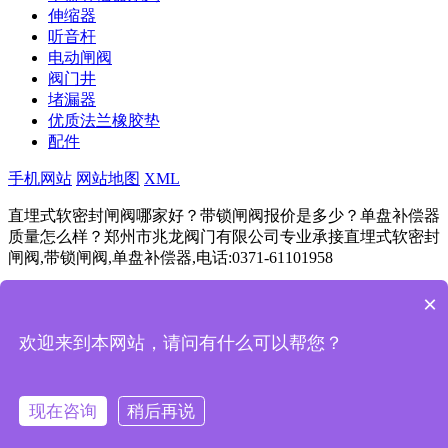
伸缩器
听音杆
电动闸阀
阀门井
堵漏器
优质法兰橡胶垫
配件
手机网站
网站地图
XML
直埋式软密封闸阀哪家好？带锁闸阀报价是多少？单盘补偿器
质量怎么样？郑州市兆龙阀门有限公司专业承接直埋式软密封
闸阀,带锁闸阀,单盘补偿器,电话:0371-61101958
豫ICP备11024292号
Powered by
筑巢ECMS
×
成都
杭州
重庆
武汉
苏州
西安
天津
南京
长沙
欢迎来到本网站，请问有什么可以帮您？
一键拨号
产品项目
现在咨询
稍后再说
新闻资讯
返回首页