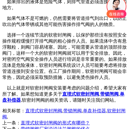
如果排出的液体是危险气体，则排气管道必须连接到安全的
地方。
如果气体不是可燃的，仍然需要将管道排气到出口，以防止
吹出的气体带锈或其他可能伤害操作排气阀的人的物质。
选择一个连续节流的软密封闸阀，以保护那些没有按照安全
操作规程缓慢打开排气阀的粗心操作人员。如果流体中含有悬
浮颗粒，则阀门容易堵塞。因此，可能需要从管道的顶部排放
阀门，这样一个大的软密封闸阀就可以用于安全排放。因此，
对密闭空气阀安全操作人员进行培训是非常重要的。如果排放
流体是危险液体，软密封闸阀系统设计人员可能要考虑将排放
管道连接到安全位置。在工厂操作期间，软密封闸阀可能会非
常热，因此必须采取预防措施，以避免烫伤操作人员。
以上就是对软密封闸阀安装要考虑的问题介绍，希望大家有
所了解。如果想知道更多关于
直埋式软密封闸阀
,
带锁闸阀
,
单
盘补偿器
,软密封闸阀的相关资讯，请随时关注我们网站。
相关标签：
直埋式软密封闸阀
,
带锁闸阀
,
单盘补偿器
,
软密封闸
阀
,
上一条：
直埋式软密封闸阀的形式有哪些？
下一条：
带锁闸阀厂家说说法兰闸阀的优点