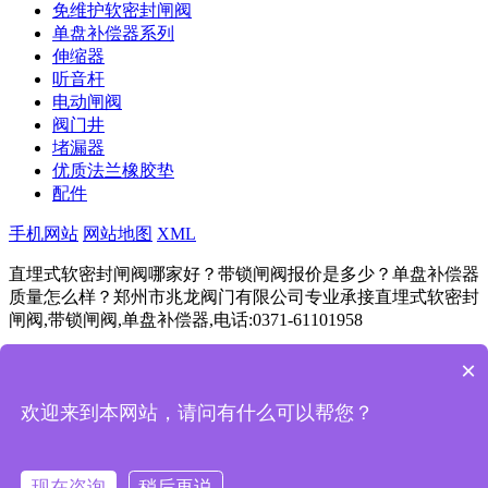
免维护软密封闸阀
单盘补偿器系列
伸缩器
听音杆
电动闸阀
阀门井
堵漏器
优质法兰橡胶垫
配件
手机网站
网站地图
XML
直埋式软密封闸阀哪家好？带锁闸阀报价是多少？单盘补偿器
质量怎么样？郑州市兆龙阀门有限公司专业承接直埋式软密封
闸阀,带锁闸阀,单盘补偿器,电话:0371-61101958
豫ICP备11024292号
Powered by
筑巢ECMS
×
成都
杭州
重庆
武汉
苏州
西安
天津
南京
长沙
欢迎来到本网站，请问有什么可以帮您？
一键拨号
产品项目
现在咨询
稍后再说
新闻资讯