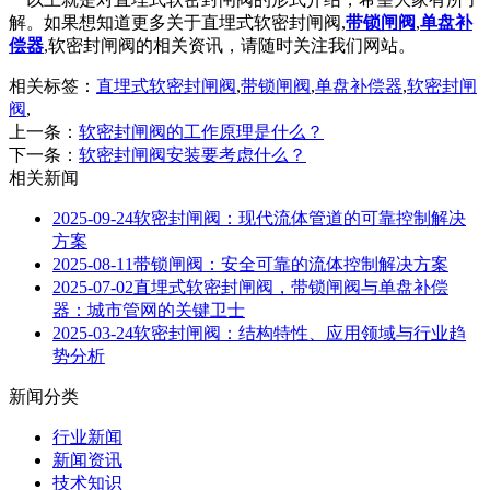
解。如果想知道更多关于直埋式软密封闸阀,
带锁闸阀
,
单盘补
偿器
,软密封闸阀的相关资讯，请随时关注我们网站。
相关标签：
直埋式软密封闸阀
,
带锁闸阀
,
单盘补偿器
,
软密封闸
阀
,
上一条：
软密封闸阀的工作原理是什么？
下一条：
软密封闸阀安装要考虑什么？
相关新闻
2025-09-24
软密封闸阀：现代流体管道的可靠控制解决
方案
2025-08-11
带锁闸阀：安全可靠的流体控制解决方案
2025-07-02
直埋式软密封闸阀，带锁闸阀与单盘补偿
器：城市管网的关键卫士
2025-03-24
软密封闸阀：结构特性、应用领域与行业趋
势分析
新闻分类
行业新闻
新闻资讯
技术知识