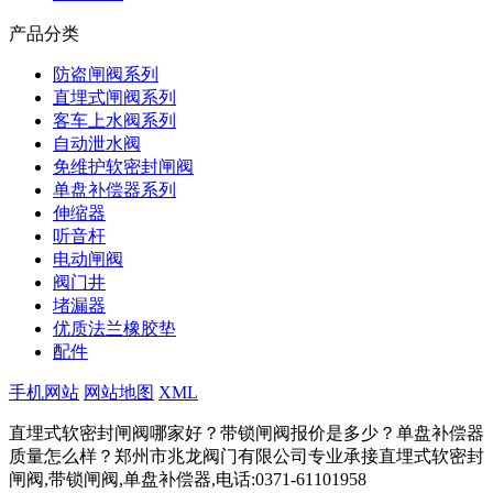
产品分类
防盗闸阀系列
直埋式闸阀系列
客车上水阀系列
自动泄水阀
免维护软密封闸阀
单盘补偿器系列
伸缩器
听音杆
电动闸阀
阀门井
堵漏器
优质法兰橡胶垫
配件
手机网站
网站地图
XML
直埋式软密封闸阀哪家好？带锁闸阀报价是多少？单盘补偿器
质量怎么样？郑州市兆龙阀门有限公司专业承接直埋式软密封
闸阀,带锁闸阀,单盘补偿器,电话:0371-61101958