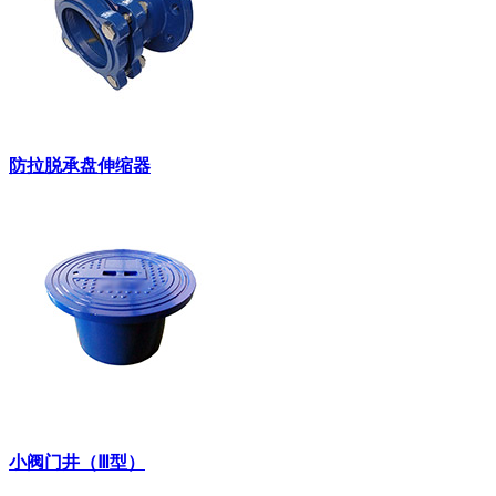
防拉脱承盘伸缩器
小阀门井（Ⅲ型）