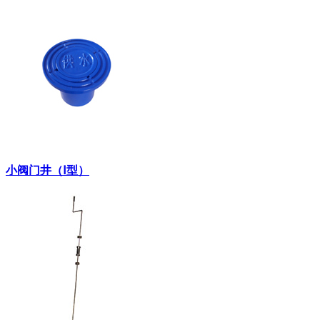
小阀门井（Ⅰ型）